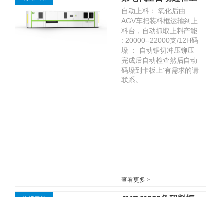
自动上料： 氧化后由
产线
AGV车把装料框运输到上
料台，自动抓取上料产能
: 20000--22000支/12H码
垛 ： 自动锯切冲压铆压
完成后自动检查然后自动
码垛到卡板上‘有需求的请
联系。
查看更多 >
JMDJ1000角码料框
热门产品
外形尺寸 :
上弹夹设备