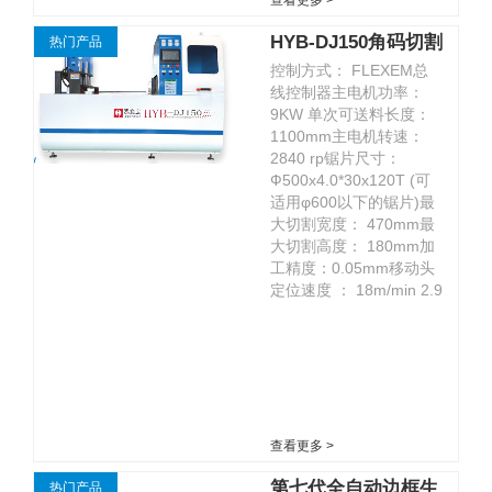
HYB-DJ150角码切割
热门产品
控制方式： FLEXEM总
机
线控制器主电机功率：
9KW 单次可送料长度：
1100mm主电机转速：
2840 rp锯片尺寸：
Ф500x4.0*30x120T (可
适用φ600以下的锯片)最
大切割宽度： 470mm最
大切割高度： 180mm加
工精度：0.05mm移动头
定位速度 ： 18m/min 2.9
额定电压 ： 3...
查看更多 >
第七代全自动边框生
热门产品